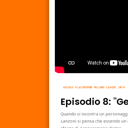
ADIDAS PLAYGROUND MILANO LEAGUE 2019
Episodio 8: "G
Quando si incontra un personagg
Lanzoni si pensa che essendo un c
sforzo di preparazione dietro.