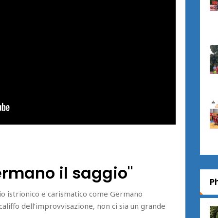
ermano il saggio"
P
io istrionico e carismatico come Germano
aliffo dell’improvvisazione, non ci sia un grande