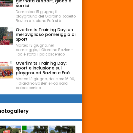
giornata di sport, gioco e
sorrisi
Domenica 15 giugno, il
playground del Giardino Roberto
Bazlen e Luciano Foà si è...
Overlimits Training Day: un
meraviglioso pomeriggio di
Sport
Martedì 3 giugno, nel
pomeriggio, il Giardino Bazlen -
Foà è stato il palcoscenico...
Overlimits Training Day:
sport e inclusione sul
playground Bazlen e Foà
Martedì 3 giugno, dalle ore 16.00,
il Giardino Bazlen e Foà sarà
palcoscenico...
hotogallery