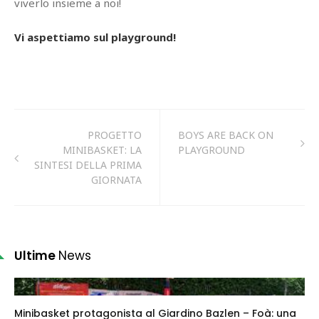
viverlo insieme a noi!
Vi aspettiamo sul playground!
PROGETTO
BOYS ARE BACK ON
MINIBASKET: LA
PLAYGROUND
SINTESI DELLA PRIMA
GIORNATA
Ultime
News
Minibasket protagonista al Giardino Bazlen – Foà: una