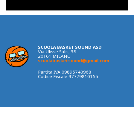
SCUOLA BASKET SOUND ASD
Via Ulisse Salis, 38
20161 MILANO
scuolabasketsound@gmail.com
Partita IVA 09895740968
Codice Fiscale 97779810155