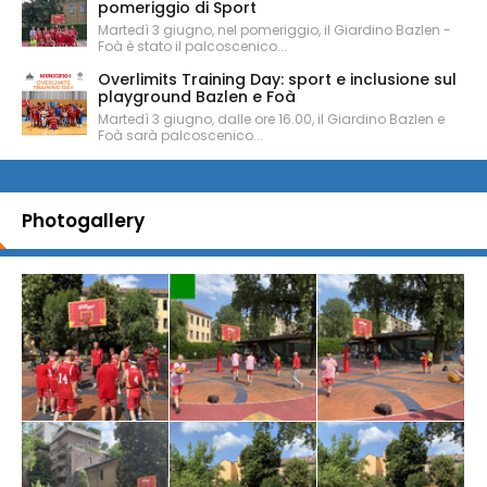
pomeriggio di Sport
Martedì 3 giugno, nel pomeriggio, il Giardino Bazlen -
Foà è stato il palcoscenico...
Overlimits Training Day: sport e inclusione sul
playground Bazlen e Foà
Martedì 3 giugno, dalle ore 16.00, il Giardino Bazlen e
Foà sarà palcoscenico...
Photogallery