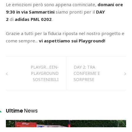
Le emozioni però sono appena cominciate,
domani ore
9:30 in via Sammartini
siamo pronti per il
DAY
2
di
adidas PML 0202
.
Grazie a tutti per la fiducia riposta nel nostro progetto e
come sempre...
vi aspettiamo sui Playground!
PLAYGR…EEN-
DAY 2: TRA
PLAYGROUND
CONFERME E
SOSTENIBILI
SORPRESE
Ultime
News